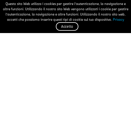
Nachos
Questo sito Web utilizza i cookies per gestire l'autenticazione, la navigazione e
altre funzioni. Utilizzando il nostro sito Web vengono utilizzati i cookie per gestire
l'autenticazione, la navigazione e altre funzioni. Utilizzando il nostro sito web,
accetti che possiamo inserire questi tipi di cookie sul tuo dispositivo.
Privacy
Accetto
Lye biscuits
Dried fruit
Video
Media error: Format(s) not supported or source(s) not found