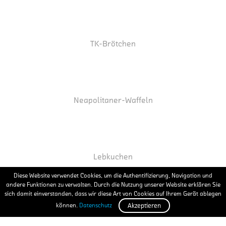
TK-Brötchen
Neapolitaner-Waffeln
Lebkuchen
Diese Website verwendet Cookies, um die Authentifizierung, Navigation und
andere Funktionen zu verwalten. Durch die Nutzung unserer Website erklären Sie
sich damit einverstanden, dass wir diese Art von Cookies auf Ihrem Gerät ablegen
können.
Datenschutz
Akzeptieren