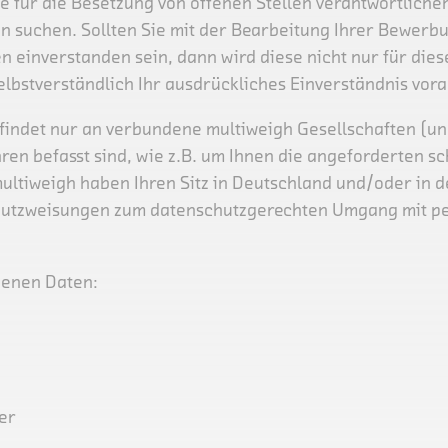
 für die Besetzung von offenen Stellen verantwortliche
 suchen. Sollten Sie mit der Bearbeitung Ihrer Bewerbun
en einverstanden sein, dann wird diese nicht nur für dies
selbstverständlich Ihr ausdrückliches Einverständnis vor
ndet nur an verbundene multiweigh Gesellschaften (und i
n befasst sind, wie z.B. um Ihnen die angeforderten sch
multiweigh haben Ihren Sitz in Deutschland und/oder in 
schutzweisungen zum datenschutzgerechten Umgang mit 
genen Daten:
er