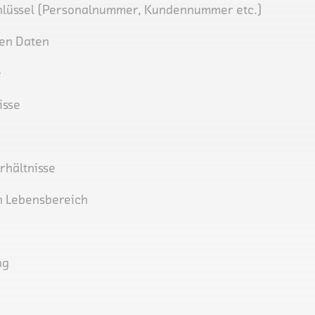
 Schlüssel (Personalnummer, Kundennummer etc.)
den Daten
e
isse
rhältnisse
n Lebensbereich
ng