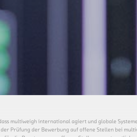
dass multiweigh international agiert und globale Systeme
 der Prüfung der Bewerbung auf offene Stellen bei mult