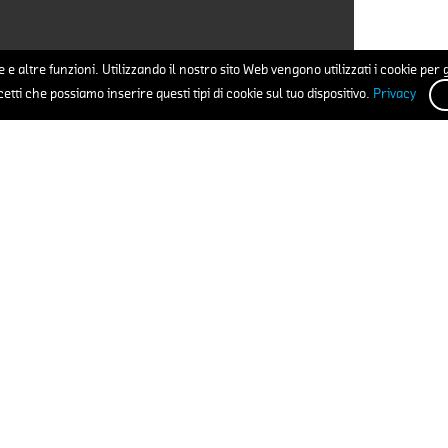
 e altre funzioni. Utilizzando il nostro sito Web vengono utilizzati i cookie per 
cetti che possiamo inserire questi tipi di cookie sul tuo dispositivo.
Privacy
Nome*
E-Mail*
Numero di Telefono*
dati personali per candidarmi a