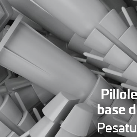
Pillole
base d
Pesatur