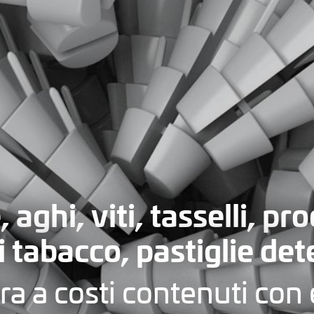
, aghi, viti, tasselli, pr
i tabacco, pastiglie det
a a costi contenuti con