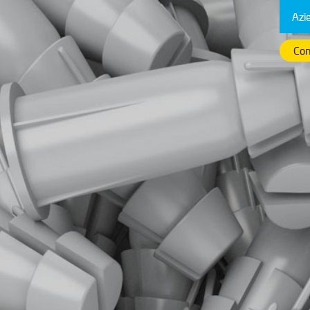
Azi
Con