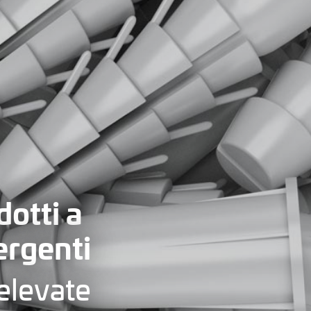
odotti a
ergenti
 elevate