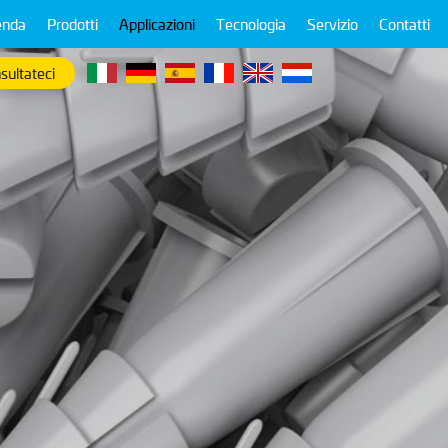
enda
Prodotti
Applicazioni
Tecnologia
Servizio
Contatti
sultateci