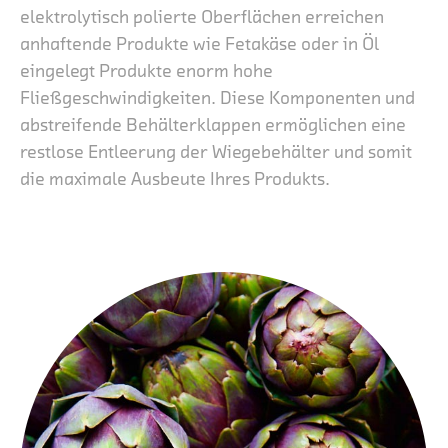
elektrolytisch polierte Oberflächen erreichen
anhaftende Produkte wie Fetakäse oder in Öl
eingelegt Produkte enorm hohe
Fließgeschwindigkeiten. Diese Komponenten und
abstreifende Behälterklappen ermöglichen eine
restlose Entleerung der Wiegebehälter und somit
die maximale Ausbeute Ihres Produkts.