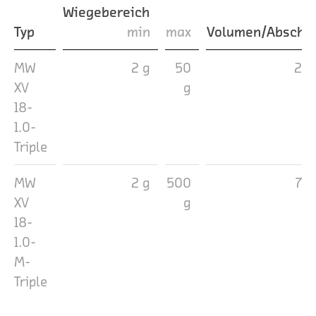
Wiegebereich
Typ
min
max
Volumen/Abschü
MW
2 g
50
25
XV
g
18-
1.0-
Triple
MW
2 g
500
75
XV
g
18-
1.0-
M-
Triple